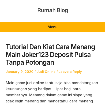
Skip
to
Rumah Blog
content
Menu
Tutorial Dan Kiat Cara Menang
Main Joker123 Deposit Pulsa
Tanpa Potongan
Posted
Posted
January 9, 2020
Judi Online
Leave a Reply
on
in
Main game judi online tentu saja bisa mendatangkan
keuntungan yang berlipat – lipat bagi para
membernya. Memang dalam game ini siapa yang
tidak ingin menang dan mengetahui cara menang