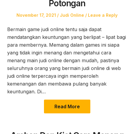
Potongan
Posted
Posted
November 17, 2021
Judi Online
Leave a Reply
on
in
Bermain game judi online tentu saja dapat
mendatangkan keuntungan yang berlipat – lipat bagi
para membernya. Memang dalam games ini siapa
yang tidak ingin menang dan mengetahui cara
menang main judi online dengan mudah, pastinya
seluruhnya orang yang bermain judi online di web
judi online terpercaya ingin memperoleh
kemenangan dan membawa pulang banyak
keuntungan. Di…
Read More