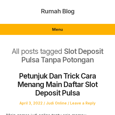
Skip
to
Rumah Blog
content
Menu
All posts tagged
Slot Deposit
Pulsa Tanpa Potongan
Petunjuk Dan Trick Cara
Menang Main Daftar Slot
Deposit Pulsa
Posted
Posted
April 3, 2022
Judi Online
Leave a Reply
on
in