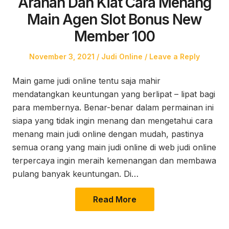
Arahan Dan Kiat Cara Menang
Main Agen Slot Bonus New
Member 100
Posted
Posted
November 3, 2021
Judi Online
Leave a Reply
on
in
Main game judi online tentu saja mahir
mendatangkan keuntungan yang berlipat – lipat bagi
para membernya. Benar-benar dalam permainan ini
siapa yang tidak ingin menang dan mengetahui cara
menang main judi online dengan mudah, pastinya
semua orang yang main judi online di web judi online
terpercaya ingin meraih kemenangan dan membawa
pulang banyak keuntungan. Di…
Read More