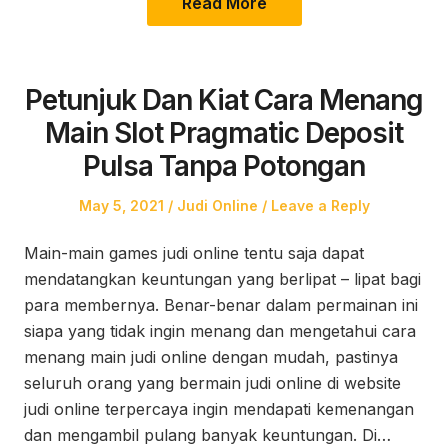
Read More
Petunjuk Dan Kiat Cara Menang
Main Slot Pragmatic Deposit
Pulsa Tanpa Potongan
Posted
Posted
May 5, 2021
Judi Online
Leave a Reply
on
in
Main-main games judi online tentu saja dapat
mendatangkan keuntungan yang berlipat – lipat bagi
para membernya. Benar-benar dalam permainan ini
siapa yang tidak ingin menang dan mengetahui cara
menang main judi online dengan mudah, pastinya
seluruh orang yang bermain judi online di website
judi online terpercaya ingin mendapati kemenangan
dan mengambil pulang banyak keuntungan. Di…