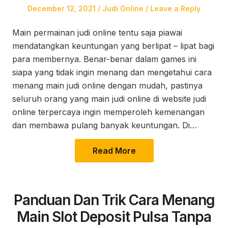
Posted
Posted
December 12, 2021
Judi Online
Leave a Reply
on
in
Main permainan judi online tentu saja piawai
mendatangkan keuntungan yang berlipat – lipat bagi
para membernya. Benar-benar dalam games ini
siapa yang tidak ingin menang dan mengetahui cara
menang main judi online dengan mudah, pastinya
seluruh orang yang main judi online di website judi
online terpercaya ingin memperoleh kemenangan
dan membawa pulang banyak keuntungan. Di…
Read More
Panduan Dan Trik Cara Menang
Main Slot Deposit Pulsa Tanpa