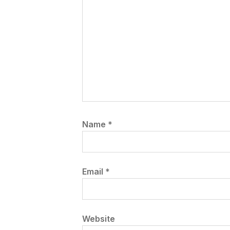
Name
*
Email
*
Website