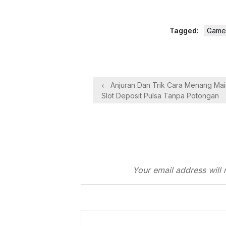
Tagged:
Game 
Post
← Anjuran Dan Trik Cara Menang Mai
navigation
Slot Deposit Pulsa Tanpa Potongan
Your email address will 