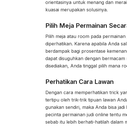
orientasinya untuk menang dan mera
kuasai merupakan solusinya.
Pilih Meja Permainan Secar
Pilih meja atau room pada permainan 
diperhatikan. Karena apabila Anda s
berdampak bagi prosentase kemenan
dapat disuguhkan dengan bermacam 
disediakan, Anda tinggal pilih mana 
Perhatikan Cara Lawan
Dengan cara memperhatikan trick yan
tertipu oleh trik-trik tipuan lawan An
gunakan sendiri, maka Anda bisa jadi 
pecinta permainan judi online tentu
sebab itu lebih berhati-hatilah dalam