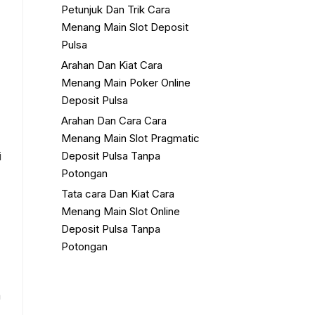
Petunjuk Dan Trik Cara
Menang Main Slot Deposit
Pulsa
Arahan Dan Kiat Cara
Menang Main Poker Online
Deposit Pulsa
Arahan Dan Cara Cara
Menang Main Slot Pragmatic
i
Deposit Pulsa Tanpa
Potongan
Tata cara Dan Kiat Cara
Menang Main Slot Online
Deposit Pulsa Tanpa
Potongan
a