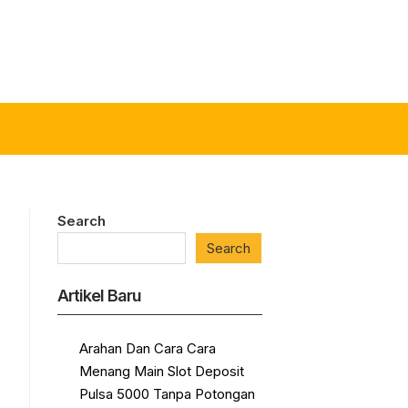
Search
Search
Artikel Baru
Arahan Dan Cara Cara
Menang Main Slot Deposit
Pulsa 5000 Tanpa Potongan