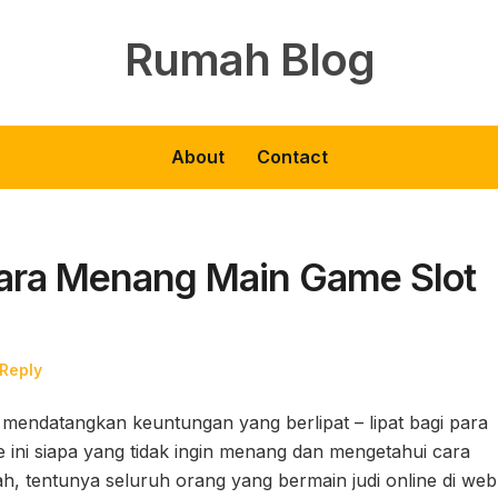
Rumah Blog
About
Contact
 Cara Menang Main Game Slot
Reply
a mendatangkan keuntungan yang berlipat – lipat bagi para
ni siapa yang tidak ingin menang dan mengetahui cara
, tentunya seluruh orang yang bermain judi online di web