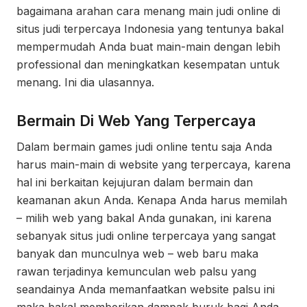
bagaimana arahan cara menang main judi online di
situs judi terpercaya Indonesia yang tentunya bakal
mempermudah Anda buat main-main dengan lebih
professional dan meningkatkan kesempatan untuk
menang. Ini dia ulasannya.
Bermain Di Web Yang Terpercaya
Dalam bermain games judi online tentu saja Anda
harus main-main di website yang terpercaya, karena
hal ini berkaitan kejujuran dalam bermain dan
keamanan akun Anda. Kenapa Anda harus memilah
– milih web yang bakal Anda gunakan, ini karena
sebanyak situs judi online terpercaya yang sangat
banyak dan munculnya web – web baru maka
rawan terjadinya kemunculan web palsu yang
seandainya Anda memanfaatkan website palsu ini