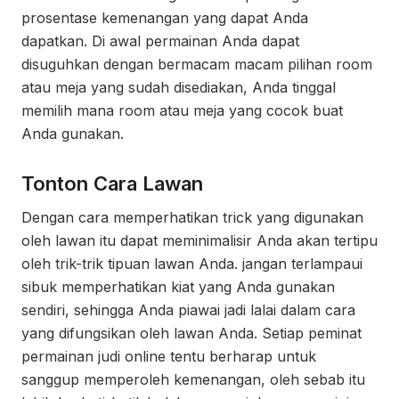
prosentase kemenangan yang dapat Anda
dapatkan. Di awal permainan Anda dapat
disuguhkan dengan bermacam macam pilihan room
atau meja yang sudah disediakan, Anda tinggal
memilih mana room atau meja yang cocok buat
Anda gunakan.
Tonton Cara Lawan
Dengan cara memperhatikan trick yang digunakan
oleh lawan itu dapat meminimalisir Anda akan tertipu
oleh trik-trik tipuan lawan Anda. jangan terlampaui
sibuk memperhatikan kiat yang Anda gunakan
sendiri, sehingga Anda piawai jadi lalai dalam cara
yang difungsikan oleh lawan Anda. Setiap peminat
permainan judi online tentu berharap untuk
sanggup memperoleh kemenangan, oleh sebab itu