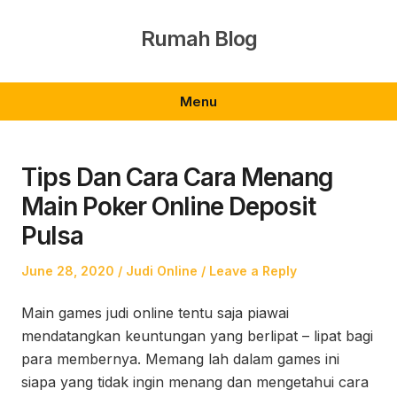
Skip
to
Rumah Blog
content
Menu
Tips Dan Cara Cara Menang
Main Poker Online Deposit
Pulsa
Posted
Posted
June 28, 2020
Judi Online
Leave a Reply
on
in
Main games judi online tentu saja piawai
mendatangkan keuntungan yang berlipat – lipat bagi
para membernya. Memang lah dalam games ini
siapa yang tidak ingin menang dan mengetahui cara