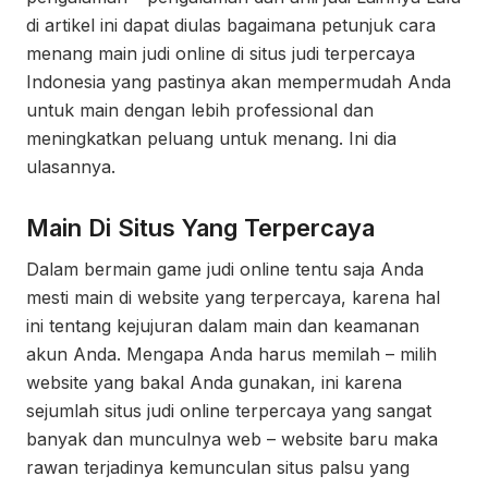
di artikel ini dapat diulas bagaimana petunjuk cara
menang main judi online di situs judi terpercaya
Indonesia yang pastinya akan mempermudah Anda
untuk main dengan lebih professional dan
meningkatkan peluang untuk menang. Ini dia
ulasannya.
Main Di Situs Yang Terpercaya
Dalam bermain game judi online tentu saja Anda
mesti main di website yang terpercaya, karena hal
ini tentang kejujuran dalam main dan keamanan
akun Anda. Mengapa Anda harus memilah – milih
website yang bakal Anda gunakan, ini karena
sejumlah situs judi online terpercaya yang sangat
banyak dan munculnya web – website baru maka
rawan terjadinya kemunculan situs palsu yang