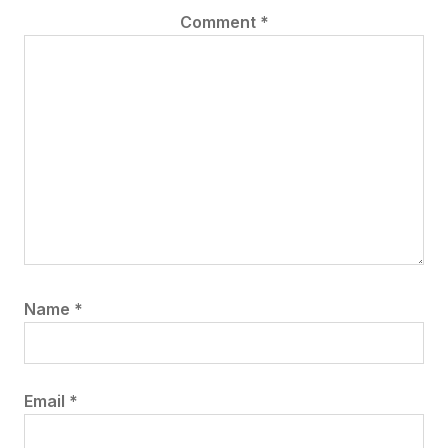
Comment
*
Name
*
Email
*