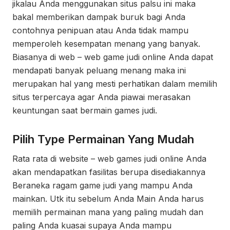
jikalau Anda menggunakan situs palsu ini maka
bakal memberikan dampak buruk bagi Anda
contohnya penipuan atau Anda tidak mampu
memperoleh kesempatan menang yang banyak.
Biasanya di web – web game judi online Anda dapat
mendapati banyak peluang menang maka ini
merupakan hal yang mesti perhatikan dalam memilih
situs terpercaya agar Anda piawai merasakan
keuntungan saat bermain games judi.
Pilih Type Permainan Yang Mudah
Rata rata di website – web games judi online Anda
akan mendapatkan fasilitas berupa disediakannya
Beraneka ragam game judi yang mampu Anda
mainkan. Utk itu sebelum Anda Main Anda harus
memilih permainan mana yang paling mudah dan
paling Anda kuasai supaya Anda mampu