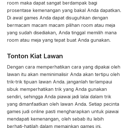
room maka dapat sangat berdampak bagi
prosentase kemenangan yang bakal Anda dapatkan.
Di awal games Anda dapat disuguhkan dengan
bermacam macam macam pilihan room atau meja
yang sudah disediakan, Anda tinggal memilih mana
room atau meja yang tepat buat Anda gunakan.
Tonton Kiat Lawan
Dengan cara memperhatikan cara yang dipakai oleh
lawan itu akan meminimalisir Anda akan tertipu oleh
trik-trik tipuan lawan Anda. janganlah terlampaui
sibuk memperhatikan trik yang Anda gunakan
sendiri, sehingga Anda piawai jadi lalai dalam trik
yang dimanfaatkan oleh lawan Anda. Setiap pecinta
games judi online pasti mengharapkan untuk piawai
mendapati kemenangan, oleh sebab itu lebih
berhati-hatilah dalam memainkan games ini.