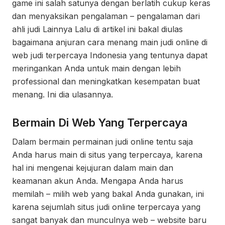
game ini salah satunya dengan berlatih cukup keras
dan menyaksikan pengalaman – pengalaman dari
ahli judi Lainnya Lalu di artikel ini bakal diulas
bagaimana anjuran cara menang main judi online di
web judi terpercaya Indonesia yang tentunya dapat
meringankan Anda untuk main dengan lebih
professional dan meningkatkan kesempatan buat
menang. Ini dia ulasannya.
Bermain Di Web Yang Terpercaya
Dalam bermain permainan judi online tentu saja
Anda harus main di situs yang terpercaya, karena
hal ini mengenai kejujuran dalam main dan
keamanan akun Anda. Mengapa Anda harus
memilah – milih web yang bakal Anda gunakan, ini
karena sejumlah situs judi online terpercaya yang
sangat banyak dan munculnya web – website baru