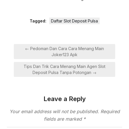
Tagged:
Daftar Slot Deposit Pulsa
Post
← Pedoman Dan Cara Cara Menang Main
navigation
Joker123 Apk
Tips Dan Trik Cara Menang Main Agen Slot
Deposit Pulsa Tanpa Potongan →
Leave a Reply
Your email address will not be published.
Required
fields are marked
*