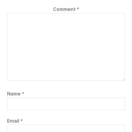
Comment
*
Name
*
Email
*