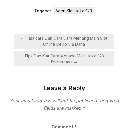
Tagged:
Agen Slot Joker123
Post
← Tata cara Dan Cara Cara Menang Main Slot
navigation
Online Depo Via Dana
Tips Dan Kiat Cara Menang Main Joker123
Terpercaya →
Leave a Reply
Your email address will not be published.
Required
fields are marked
*
Comment
*