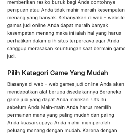
memberikan resiko buruk bagi Anda contohnya
penipuan atau Anda tidak mahir meraih kesempatan
menang yang banyak. Kebanyakan di web – website
games judi online Anda dapat meraih banyak
kesempatan menang maka ini ialah hal yang harus
perhatikan dalam pilih situs terpercaya agar Anda
sanggup merasakan keuntungan saat bermain game
judi.
Pilih Kategori Game Yang Mudah
Biasanya di web – web games judi online Anda akan
mendapatkan alat berupa disediakannya Beraneka
game judi yang dapat Anda mainkan. Utk itu
sebelum Anda Main-main Anda harus memilih
permainan mana yang paling mudah dan paling
Anda kuasai supaya Anda mahir memperoleh
peluang menang dengan mudah. Karena dengan