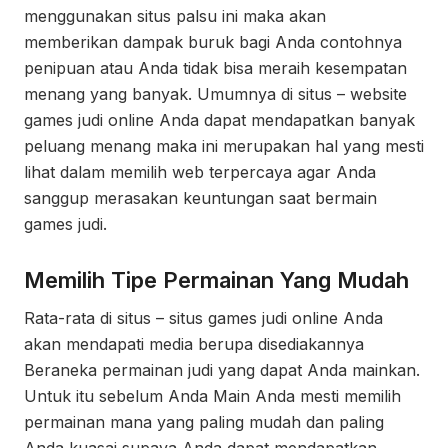
menggunakan situs palsu ini maka akan
memberikan dampak buruk bagi Anda contohnya
penipuan atau Anda tidak bisa meraih kesempatan
menang yang banyak. Umumnya di situs – website
games judi online Anda dapat mendapatkan banyak
peluang menang maka ini merupakan hal yang mesti
lihat dalam memilih web terpercaya agar Anda
sanggup merasakan keuntungan saat bermain
games judi.
Memilih Tipe Permainan Yang Mudah
Rata-rata di situs – situs games judi online Anda
akan mendapati media berupa disediakannya
Beraneka permainan judi yang dapat Anda mainkan.
Untuk itu sebelum Anda Main Anda mesti memilih
permainan mana yang paling mudah dan paling