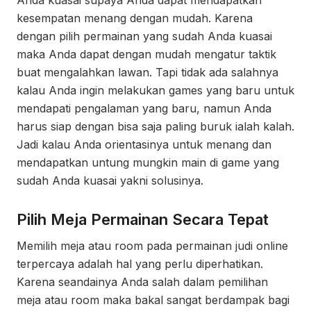
Anda kuasai supaya Anda dapat mendapatkan
kesempatan menang dengan mudah. Karena
dengan pilih permainan yang sudah Anda kuasai
maka Anda dapat dengan mudah mengatur taktik
buat mengalahkan lawan. Tapi tidak ada salahnya
kalau Anda ingin melakukan games yang baru untuk
mendapati pengalaman yang baru, namun Anda
harus siap dengan bisa saja paling buruk ialah kalah.
Jadi kalau Anda orientasinya untuk menang dan
mendapatkan untung mungkin main di game yang
sudah Anda kuasai yakni solusinya.
Pilih Meja Permainan Secara Tepat
Memilih meja atau room pada permainan judi online
terpercaya adalah hal yang perlu diperhatikan.
Karena seandainya Anda salah dalam pemilihan
meja atau room maka bakal sangat berdampak bagi