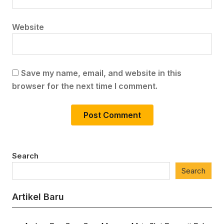
Website
Save my name, email, and website in this
browser for the next time I comment.
Search
Search
Artikel Baru