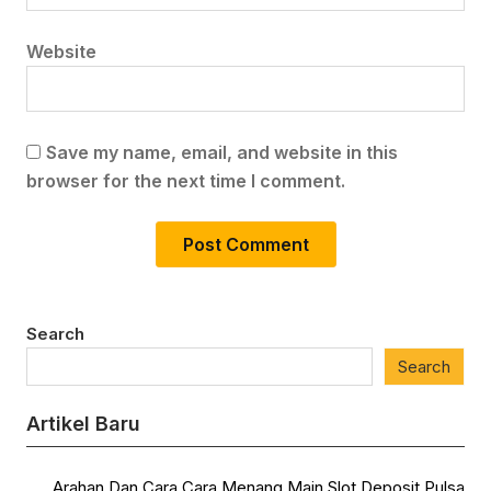
Website
Save my name, email, and website in this
browser for the next time I comment.
Search
Search
Artikel Baru
Arahan Dan Cara Cara Menang Main Slot Deposit Pulsa