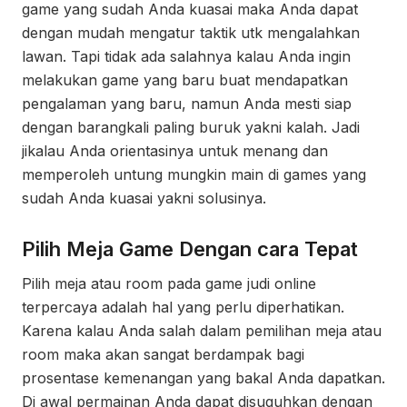
game yang sudah Anda kuasai maka Anda dapat
dengan mudah mengatur taktik utk mengalahkan
lawan. Tapi tidak ada salahnya kalau Anda ingin
melakukan game yang baru buat mendapatkan
pengalaman yang baru, namun Anda mesti siap
dengan barangkali paling buruk yakni kalah. Jadi
jikalau Anda orientasinya untuk menang dan
memperoleh untung mungkin main di games yang
sudah Anda kuasai yakni solusinya.
Pilih Meja Game Dengan cara Tepat
Pilih meja atau room pada game judi online
terpercaya adalah hal yang perlu diperhatikan.
Karena kalau Anda salah dalam pemilihan meja atau
room maka akan sangat berdampak bagi
prosentase kemenangan yang bakal Anda dapatkan.
Di awal permainan Anda dapat disuguhkan dengan