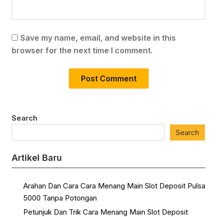
Save my name, email, and website in this
browser for the next time I comment.
Search
Search
Artikel Baru
Arahan Dan Cara Cara Menang Main Slot Deposit Pulsa
5000 Tanpa Potongan
Petunjuk Dan Trik Cara Menang Main Slot Deposit