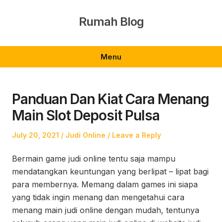
Skip
to
Rumah Blog
content
Menu
Panduan Dan Kiat Cara Menang
Main Slot Deposit Pulsa
Posted
Posted
July 20, 2021
Judi Online
Leave a Reply
on
in
Bermain game judi online tentu saja mampu
mendatangkan keuntungan yang berlipat – lipat bagi
para membernya. Memang dalam games ini siapa
yang tidak ingin menang dan mengetahui cara
menang main judi online dengan mudah, tentunya