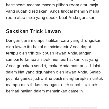
bermacam macam macam pilihan room atau meja
yang sudah disediakan, Anda tinggal memilih mana
room atau meja yang cocok buat Anda gunakan.
Saksikan Trick Lawan
Dengan cara memperhatikan cara yang difungsikan
oleh lawan itu bakal meminimalisir Anda dapat
tertipu oleh trik-trik tipuan lawan Anda. jangan
sampai terlampaui sibuk memperhatikan kiat yang
Anda gunakan sendiri, maka Anda mampu jadi lalai
dalam kiat yang digunakan oleh lawan Anda. Setiap
pecinta games judi online pasti mengharapkan untuk
mampu meraih kemenangan, oleh sebab itu lebih
berhati-hatilah dalam memainkan game ini.