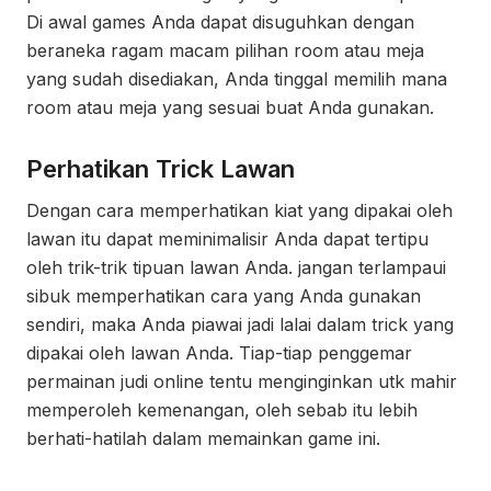
Di awal games Anda dapat disuguhkan dengan
beraneka ragam macam pilihan room atau meja
yang sudah disediakan, Anda tinggal memilih mana
room atau meja yang sesuai buat Anda gunakan.
Perhatikan Trick Lawan
Dengan cara memperhatikan kiat yang dipakai oleh
lawan itu dapat meminimalisir Anda dapat tertipu
oleh trik-trik tipuan lawan Anda. jangan terlampaui
sibuk memperhatikan cara yang Anda gunakan
sendiri, maka Anda piawai jadi lalai dalam trick yang
dipakai oleh lawan Anda. Tiap-tiap penggemar
permainan judi online tentu menginginkan utk mahir
memperoleh kemenangan, oleh sebab itu lebih
berhati-hatilah dalam memainkan game ini.