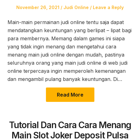
Posted
Posted
November 26, 2021
Judi Online
Leave a Reply
on
in
Main-main permainan judi online tentu saja dapat
mendatangkan keuntungan yang berlipat – lipat bagi
para membernya. Memang dalam games ini siapa
yang tidak ingin menang dan mengetahui cara
menang main judi online dengan mudah, pastinya
seluruhnya orang yang main judi online di web judi
online terpercaya ingin memperoleh kemenangan
dan mengambil pulang banyak keuntungan. Di…
Read More
Tutorial Dan Cara Cara Menang
Main Slot Joker Deposit Pulsa