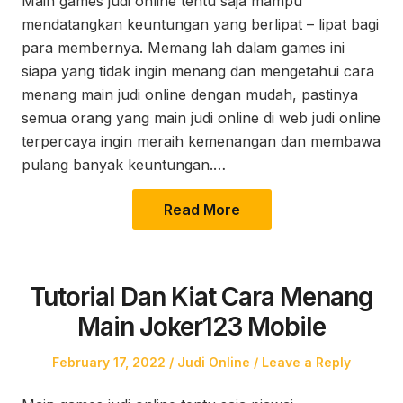
Main games judi online tentu saja mampu
mendatangkan keuntungan yang berlipat – lipat bagi
para membernya. Memang lah dalam games ini
siapa yang tidak ingin menang dan mengetahui cara
menang main judi online dengan mudah, pastinya
semua orang yang main judi online di web judi online
terpercaya ingin meraih kemenangan dan membawa
pulang banyak keuntungan.…
Read More
Tutorial Dan Kiat Cara Menang
Main Joker123 Mobile
Posted
Posted
February 17, 2022
Judi Online
Leave a Reply
on
in