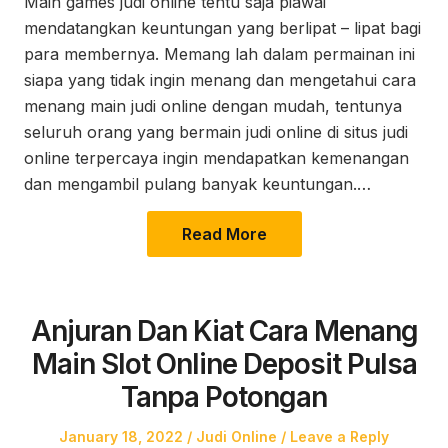
Main games judi online tentu saja piawai
mendatangkan keuntungan yang berlipat – lipat bagi
para membernya. Memang lah dalam permainan ini
siapa yang tidak ingin menang dan mengetahui cara
menang main judi online dengan mudah, tentunya
seluruh orang yang bermain judi online di situs judi
online terpercaya ingin mendapatkan kemenangan
dan mengambil pulang banyak keuntungan.…
Read More
Anjuran Dan Kiat Cara Menang
Main Slot Online Deposit Pulsa
Tanpa Potongan
Posted
Posted
January 18, 2022
Judi Online
Leave a Reply