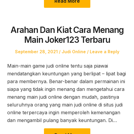
Read More
Arahan Dan Kiat Cara Menang
Main Joker123 Terbaru
Posted
Posted
September 28, 2021
Judi Online
Leave a Reply
on
in
Main-main game judi online tentu saja piawai
mendatangkan keuntungan yang berlipat – lipat bagi
para membernya. Benar-benar dalam permainan ini
siapa yang tidak ingin menang dan mengetahui cara
menang main judi online dengan mudah, pastinya
seluruhnya orang yang main judi online di situs judi
online terpercaya ingin memperoleh kemenangan
dan mengambil pulang banyak keuntungan. Di…