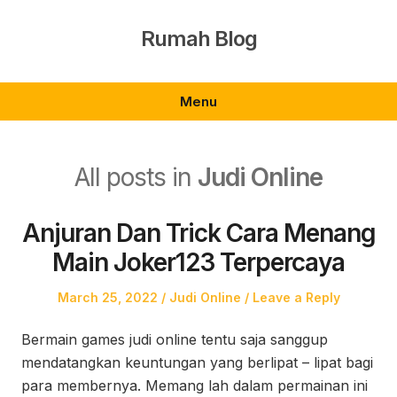
Skip
to
Rumah Blog
content
Menu
All posts in
Judi Online
Anjuran Dan Trick Cara Menang
Main Joker123 Terpercaya
Posted
Posted
March 25, 2022
Judi Online
Leave a Reply
on
in
Bermain games judi online tentu saja sanggup
mendatangkan keuntungan yang berlipat – lipat bagi
para membernya. Memang lah dalam permainan ini