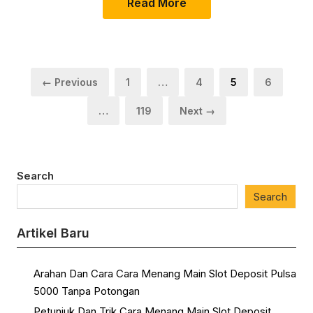
Read More
Posts
Page
Page
Page
Page
← Previous
1
…
4
5
6
pagination
Page
…
119
Next →
Search
Search
Artikel Baru
Arahan Dan Cara Cara Menang Main Slot Deposit Pulsa
5000 Tanpa Potongan
Petunjuk Dan Trik Cara Menang Main Slot Deposit