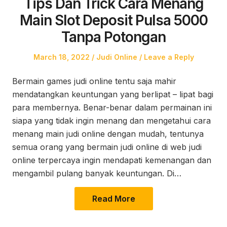
Tips Dan Trick Cara Menang
Main Slot Deposit Pulsa 5000
Tanpa Potongan
Posted
Posted
March 18, 2022
Judi Online
Leave a Reply
on
in
Bermain games judi online tentu saja mahir
mendatangkan keuntungan yang berlipat – lipat bagi
para membernya. Benar-benar dalam permainan ini
siapa yang tidak ingin menang dan mengetahui cara
menang main judi online dengan mudah, tentunya
semua orang yang bermain judi online di web judi
online terpercaya ingin mendapati kemenangan dan
mengambil pulang banyak keuntungan. Di…
Read More